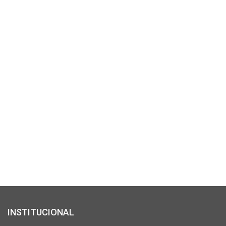
Whatsapp
Pim Martelo
INSTITUCIONAL